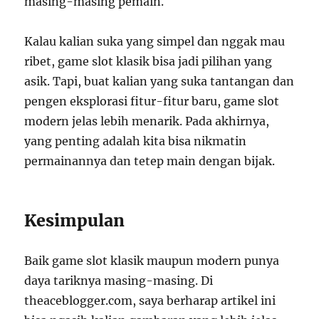
masing-masing pemain.
Kalau kalian suka yang simpel dan nggak mau
ribet, game slot klasik bisa jadi pilihan yang
asik. Tapi, buat kalian yang suka tantangan dan
pengen eksplorasi fitur-fitur baru, game slot
modern jelas lebih menarik. Pada akhirnya,
yang penting adalah kita bisa nikmatin
permainannya dan tetep main dengan bijak.
Kesimpulan
Baik game slot klasik maupun modern punya
daya tariknya masing-masing. Di
theaceblogger.com, saya berharap artikel ini