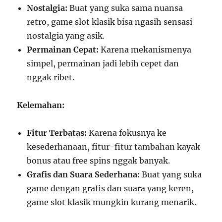
Nostalgia:
Buat yang suka sama nuansa
retro, game slot klasik bisa ngasih sensasi
nostalgia yang asik.
Permainan Cepat:
Karena mekanismenya
simpel, permainan jadi lebih cepet dan
nggak ribet.
Kelemahan:
Fitur Terbatas:
Karena fokusnya ke
kesederhanaan, fitur-fitur tambahan kayak
bonus atau free spins nggak banyak.
Grafis dan Suara Sederhana:
Buat yang suka
game dengan grafis dan suara yang keren,
game slot klasik mungkin kurang menarik.