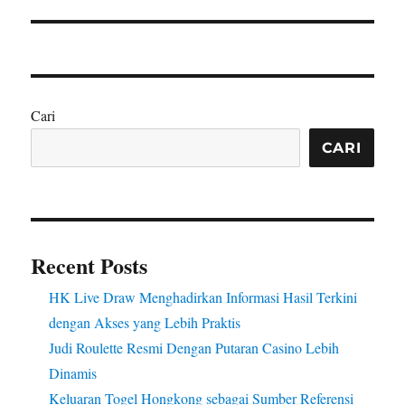
Cari
CARI
Recent Posts
HK Live Draw Menghadirkan Informasi Hasil Terkini
dengan Akses yang Lebih Praktis
Judi Roulette Resmi Dengan Putaran Casino Lebih
Dinamis
Keluaran Togel Hongkong sebagai Sumber Referensi