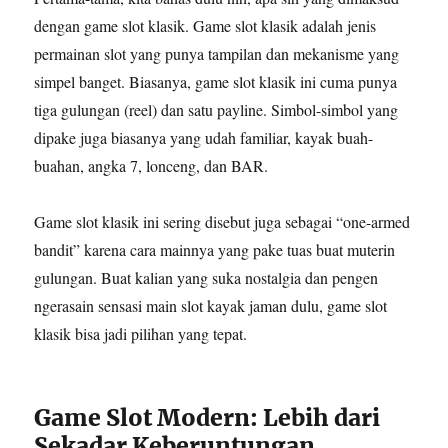
dengan game slot klasik. Game slot klasik adalah jenis
permainan slot yang punya tampilan dan mekanisme yang
simpel banget. Biasanya, game slot klasik ini cuma punya
tiga gulungan (reel) dan satu payline. Simbol-simbol yang
dipake juga biasanya yang udah familiar, kayak buah-
buahan, angka 7, lonceng, dan BAR.
Game slot klasik ini sering disebut juga sebagai “one-armed
bandit” karena cara mainnya yang pake tuas buat muterin
gulungan. Buat kalian yang suka nostalgia dan pengen
ngerasain sensasi main slot kayak jaman dulu, game slot
klasik bisa jadi pilihan yang tepat.
Game Slot Modern: Lebih dari
Sekadar Keberuntungan