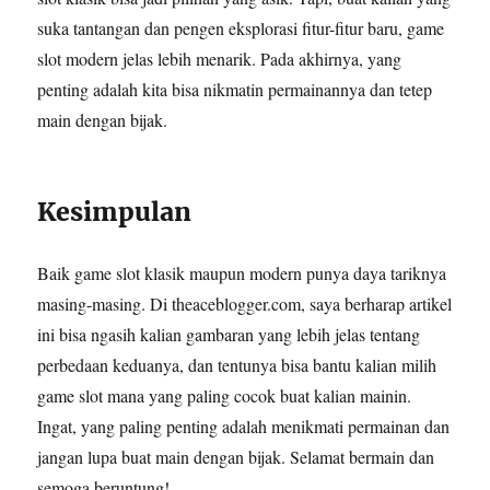
suka tantangan dan pengen eksplorasi fitur-fitur baru, game
slot modern jelas lebih menarik. Pada akhirnya, yang
penting adalah kita bisa nikmatin permainannya dan tetep
main dengan bijak.
Kesimpulan
Baik game slot klasik maupun modern punya daya tariknya
masing-masing. Di theaceblogger.com, saya berharap artikel
ini bisa ngasih kalian gambaran yang lebih jelas tentang
perbedaan keduanya, dan tentunya bisa bantu kalian milih
game slot mana yang paling cocok buat kalian mainin.
Ingat, yang paling penting adalah menikmati permainan dan
jangan lupa buat main dengan bijak. Selamat bermain dan
semoga beruntung!