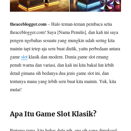
theaceblogger.com
– Halo teman-teman pembaca setia
theaceblogger.com! Saya [Nama Penulis], dan kali ini saya
pengen ngebahas sesuatu yang mungkin udah sering kita
mainin tapi tetep aja seru buat diulik, yaitu perbedaan antara
game
slot
klasik dan modern. Dunia game slot emang
penuh warna dan variasi, dan kali ini kita bakal liat lebih
detail gimana sih bedanya dua jenis game slot ini, dan
tentunya mana yang lebih seru buat kita mainin. Yuk, kita
mulai!
Apa Itu Game Slot Klasik?
Pertama-tama, kita bahas dulu nih, apa sih yang dimaksud