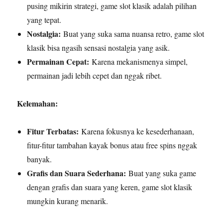
pusing mikirin strategi, game slot klasik adalah pilihan
yang tepat.
Nostalgia:
Buat yang suka sama nuansa retro, game slot
klasik bisa ngasih sensasi nostalgia yang asik.
Permainan Cepat:
Karena mekanismenya simpel,
permainan jadi lebih cepet dan nggak ribet.
Kelemahan:
Fitur Terbatas:
Karena fokusnya ke kesederhanaan,
fitur-fitur tambahan kayak bonus atau free spins nggak
banyak.
Grafis dan Suara Sederhana:
Buat yang suka game
dengan grafis dan suara yang keren, game slot klasik
mungkin kurang menarik.