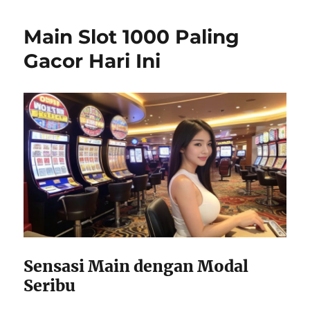
Main Slot 1000 Paling
Gacor Hari Ini
Sensasi Main dengan Modal
Seribu