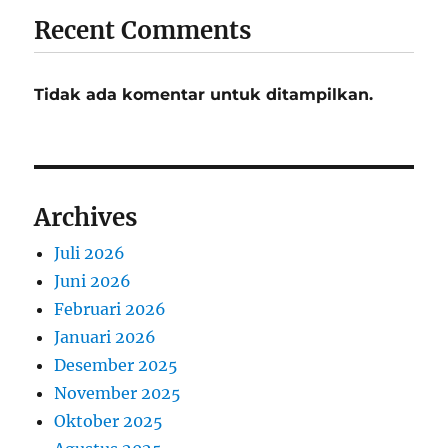
Recent Comments
Tidak ada komentar untuk ditampilkan.
Archives
Juli 2026
Juni 2026
Februari 2026
Januari 2026
Desember 2025
November 2025
Oktober 2025