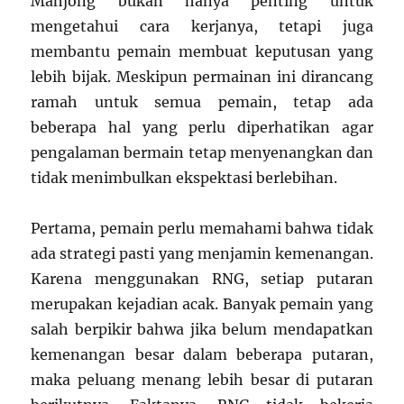
Mahjong bukan hanya penting untuk
mengetahui cara kerjanya, tetapi juga
membantu pemain membuat keputusan yang
lebih bijak. Meskipun permainan ini dirancang
ramah untuk semua pemain, tetap ada
beberapa hal yang perlu diperhatikan agar
pengalaman bermain tetap menyenangkan dan
tidak menimbulkan ekspektasi berlebihan.
Pertama, pemain perlu memahami bahwa tidak
ada strategi pasti yang menjamin kemenangan.
Karena menggunakan RNG, setiap putaran
merupakan kejadian acak. Banyak pemain yang
salah berpikir bahwa jika belum mendapatkan
kemenangan besar dalam beberapa putaran,
maka peluang menang lebih besar di putaran