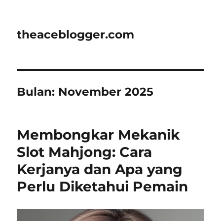
theaceblogger.com
Bulan:
November 2025
Membongkar Mekanik
Slot Mahjong: Cara
Kerjanya dan Apa yang
Perlu Diketahui Pemain