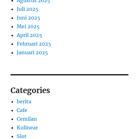
Agustus 2025
Juli 2025
Juni 2025
Mei 2025
April 2025
Februari 2025
Januari 2025
Categories
berita
Cafe
Cemilan
Kulinear
Slot