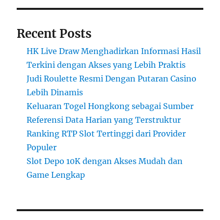
Recent Posts
HK Live Draw Menghadirkan Informasi Hasil
Terkini dengan Akses yang Lebih Praktis
Judi Roulette Resmi Dengan Putaran Casino
Lebih Dinamis
Keluaran Togel Hongkong sebagai Sumber
Referensi Data Harian yang Terstruktur
Ranking RTP Slot Tertinggi dari Provider
Populer
Slot Depo 10K dengan Akses Mudah dan
Game Lengkap