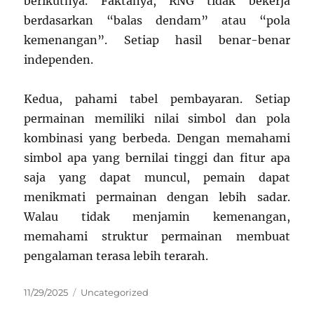
berikutnya. Faktanya, RNG tidak bekerja
berdasarkan “balas dendam” atau “pola
kemenangan”. Setiap hasil benar-benar
independen.
Kedua, pahami tabel pembayaran. Setiap
permainan memiliki nilai simbol dan pola
kombinasi yang berbeda. Dengan memahami
simbol apa yang bernilai tinggi dan fitur apa
saja yang dapat muncul, pemain dapat
menikmati permainan dengan lebih sadar.
Walau tidak menjamin kemenangan,
memahami struktur permainan membuat
pengalaman terasa lebih terarah.
Posted
Categories
11/29/2025
Uncategorized
on