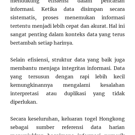
mendukung efisiensi dalam pencarian
informasi. Ketika data disimpan secara
sistematis, proses menemukan informasi
tertentu menjadi lebih cepat dan akurat. Hal ini
sangat penting dalam konteks data yang terus
bertambah setiap harinya.
Selain efisiensi, struktur data yang baik juga
membantu menjaga integritas informasi. Data
yang tersusun dengan rapi lebih kecil
kemungkinannya mengalami kesalahan
interpretasi atau duplikasi yang tidak
diperlukan.
Secara keseluruhan, keluaran togel Hongkong
sebagai sumber referensi data harian