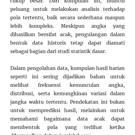
cukup besar. Dari kumpulan ini, muncul
peluang untuk melakukan analisis terhadap
pola tertentu, baik secara sederhana maupun
lebih kompleks. Meskipun angka yang
dihasilkan bersifat acak, pengulangan dalam
bentuk data historis tetap dapat diamati
sebagai bagian dari studi statistik dasar.
Dalam pengolahan data, kumpulan hasil harian
seperti ini sering dijadikan bahan untuk
melihat frekuensi kemunculan angka,
distribusi, serta kemungkinan variasi dalam
jangka waktu tertentu. Pendekatan ini bukan
untuk memprediksi hasil, melainkan untuk
memahami bagaimana data acak dapat
membentuk pola yang terlihat ketika