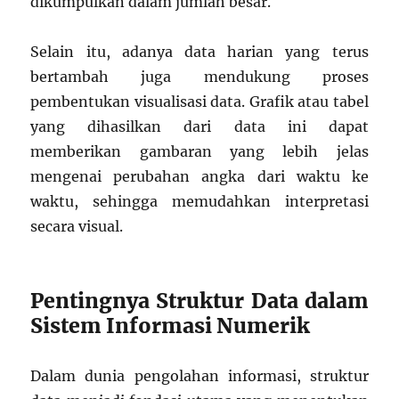
dikumpulkan dalam jumlah besar.
Selain itu, adanya data harian yang terus
bertambah juga mendukung proses
pembentukan visualisasi data. Grafik atau tabel
yang dihasilkan dari data ini dapat
memberikan gambaran yang lebih jelas
mengenai perubahan angka dari waktu ke
waktu, sehingga memudahkan interpretasi
secara visual.
Pentingnya Struktur Data dalam
Sistem Informasi Numerik
Dalam dunia pengolahan informasi, struktur