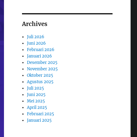
Archives
Juli 2026
Juni 2026
Februari 2026
Januari 2026
Desember 2025
November 2025
Oktober 2025
Agustus 2025
Juli 2025
Juni 2025
Mei 2025
April 2025
Februari 2025
Januari 2025