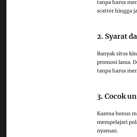
tanpa harus men
scatter hingga 
2. Syarat 
Banyak situs ki
promosi lama. D
tanpa harus mem
3. Cocok un
Karena bonus m
mempelajari pola
nyaman.