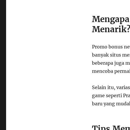
Mengapa 
Menarik
Promo bonus new
banyak situs m
beberapa juga 
mencoba permain
Selain itu, vari
game seperti Pra
baru yang muda
Tips Me