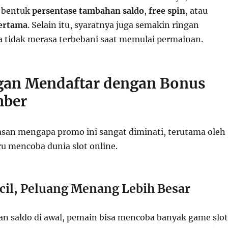
m bentuk
persentase tambahan saldo
,
free spin
, atau
pertama
. Selain itu, syaratnya juga semakin ringan
 tidak merasa terbebani saat memulai permainan.
an Mendaftar dengan Bonus
ber
asan mengapa promo ini sangat diminati, terutama oleh
u mencoba dunia slot online.
ecil, Peluang Menang Lebih Besar
 saldo di awal, pemain bisa mencoba banyak game slot