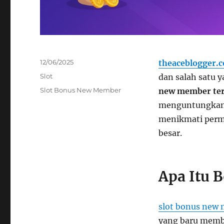
Posted
12/06/2025
theaceblogger.
on
Categories
Slot
dan salah satu 
Tags
Slot Bonus New Member
new member te
menguntungkan 
menikmati perm
besar.
Apa Itu 
slot bonus new
yang baru membua