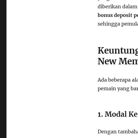
diberikan dala
bonus deposit 
sehingga pemula
Keuntung
New Mem
Ada beberapa al
pemain yang bar
1. Modal K
Dengan tambahan