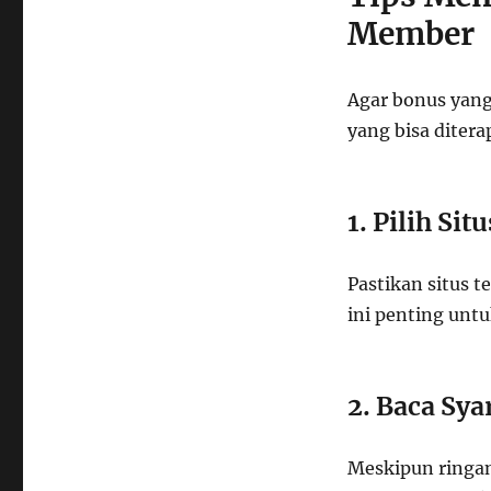
Member
Agar bonus yang
yang bisa ditera
1. Pilih Sit
Pastikan situs 
ini penting un
2. Baca Sya
Meskipun ringan