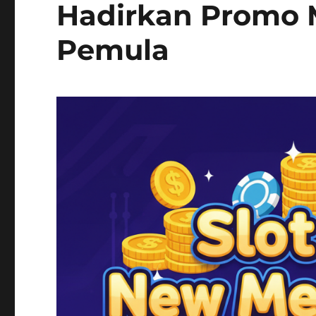
Hadirkan Promo
Pemula