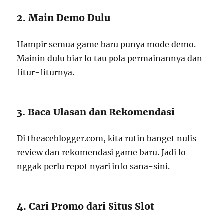
2. Main Demo Dulu
Hampir semua game baru punya mode demo.
Mainin dulu biar lo tau pola permainannya dan
fitur-fiturnya.
3. Baca Ulasan dan Rekomendasi
Di theaceblogger.com, kita rutin banget nulis
review dan rekomendasi game baru. Jadi lo
nggak perlu repot nyari info sana-sini.
4. Cari Promo dari Situs Slot