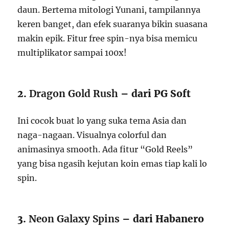
daun. Bertema mitologi Yunani, tampilannya
keren banget, dan efek suaranya bikin suasana
makin epik. Fitur free spin-nya bisa memicu
multiplikator sampai 100x!
2.
Dragon Gold Rush
– dari PG Soft
Ini cocok buat lo yang suka tema Asia dan
naga-nagaan. Visualnya colorful dan
animasinya smooth. Ada fitur “Gold Reels”
yang bisa ngasih kejutan koin emas tiap kali lo
spin.
3.
Neon Galaxy Spins
– dari Habanero