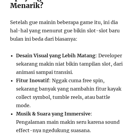
Menarik?
Setelah gue mainin beberapa game itu, ini dia
hal-hal yang menurut gue bikin slot-slot baru
bulan ini beda dari biasanya:
Desain Visual yang Lebih Matang
: Developer
sekarang makin niat bikin tampilan slot, dari
animasi sampai transisi.
Fitur Inovatif
: Nggak cuma free spin,
sekarang banyak yang nambahin fitur kayak
collect symbol, tumble reels, atau battle
mode.
Musik & Suara yang Immersive
:
Pengalaman main makin seru karena sound
effect-nya ngedukung suasana.