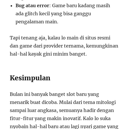
Bug atau error
: Game baru kadang masih
ada glitch kecil yang bisa ganggu
pengalaman main.
Tapi tenang aja, kalau lo main di situs resmi
dan game dari provider ternama, kemungkinan
hal-hal kayak gini minim banget.
Kesimpulan
Bulan ini banyak banget slot baru yang
menarik buat dicoba. Mulai dari tema mitologi
sampai luar angkasa, semuanya hadir dengan
fitur-fitur yang makin inovatif. Kalo lo suka
nyobain hal-hal baru atau lagi nyari game yang