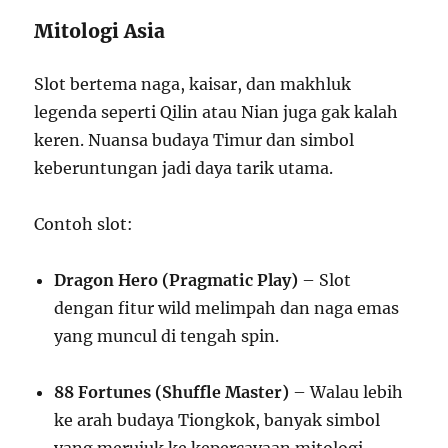
Mitologi Asia
Slot bertema naga, kaisar, dan makhluk
legenda seperti Qilin atau Nian juga gak kalah
keren. Nuansa budaya Timur dan simbol
keberuntungan jadi daya tarik utama.
Contoh slot:
Dragon Hero (Pragmatic Play)
– Slot
dengan fitur wild melimpah dan naga emas
yang muncul di tengah spin.
88 Fortunes (Shuffle Master)
– Walau lebih
ke arah budaya Tiongkok, banyak simbol
yang merujuk ke kepercayaan mitologi