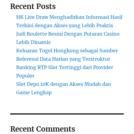
Recent Posts
HK Live Draw Menghadirkan Informasi Hasil
Terkini dengan Akses yang Lebih Praktis
Judi Roulette Resmi Dengan Putaran Casino
Lebih Dinamis
Keluaran Togel Hongkong sebagai Sumber
Referensi Data Harian yang Terstruktur
Ranking RTP Slot Tertinggi dari Provider
Populer
Slot Depo 10K dengan Akses Mudah dan
Game Lengkap
Recent Comments