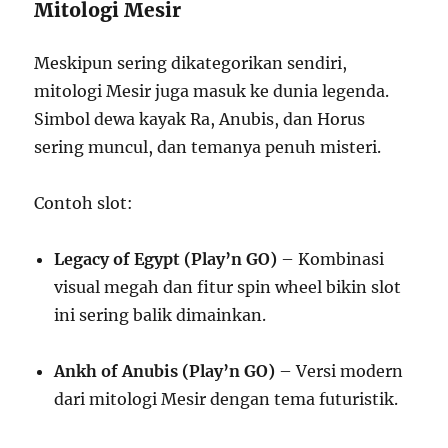
Mitologi Mesir
Meskipun sering dikategorikan sendiri,
mitologi Mesir juga masuk ke dunia legenda.
Simbol dewa kayak Ra, Anubis, dan Horus
sering muncul, dan temanya penuh misteri.
Contoh slot:
Legacy of Egypt (Play’n GO)
– Kombinasi
visual megah dan fitur spin wheel bikin slot
ini sering balik dimainkan.
Ankh of Anubis (Play’n GO)
– Versi modern
dari mitologi Mesir dengan tema futuristik.