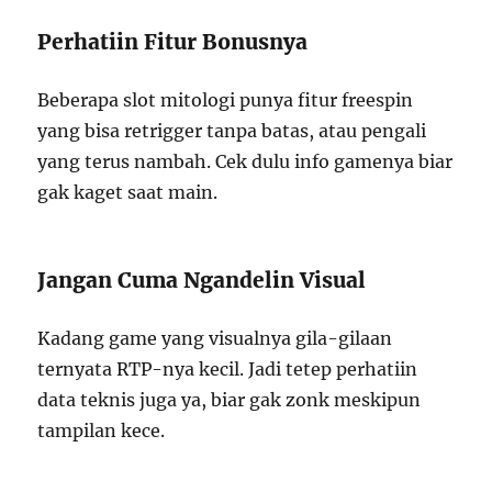
Perhatiin Fitur Bonusnya
Beberapa slot mitologi punya fitur freespin
yang bisa retrigger tanpa batas, atau pengali
yang terus nambah. Cek dulu info gamenya biar
gak kaget saat main.
Jangan Cuma Ngandelin Visual
Kadang game yang visualnya gila-gilaan
ternyata RTP-nya kecil. Jadi tetep perhatiin
data teknis juga ya, biar gak zonk meskipun
tampilan kece.