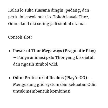
Kalau lo suka suasana dingin, pedang, dan
petir, ini cocok buat lo. Tokoh kayak Thor,
Odin, dan Loki sering jadi simbol utama.
Contoh slot:
Power of Thor Megaways (Pragmatic Play)
– Punya animasi palu Thor yang bisa jatuh
dan ngasih simbol wild.
Odin: Protector of Realms (Play’n GO)
–
Mengusung grid system dan kekuatan Odin
untuk membentuk kombinasi.