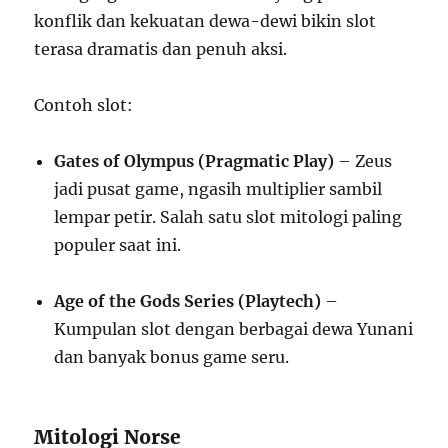
konflik dan kekuatan dewa-dewi bikin slot
terasa dramatis dan penuh aksi.
Contoh slot:
Gates of Olympus (Pragmatic Play)
– Zeus
jadi pusat game, ngasih multiplier sambil
lempar petir. Salah satu slot mitologi paling
populer saat ini.
Age of the Gods Series (Playtech)
–
Kumpulan slot dengan berbagai dewa Yunani
dan banyak bonus game seru.
Mitologi Norse