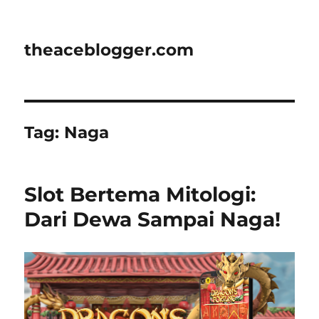
theaceblogger.com
Tag:
Naga
Slot Bertema Mitologi:
Dari Dewa Sampai Naga!