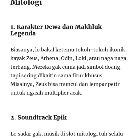
Mitologi
1. Karakter Dewa dan Makhluk
Legenda
Biasanya, lo bakal ketemu tokoh-tokoh ikonik
kayak Zeus, Athena, Odin, Loki, atau naga naga
terbang. Mereka gak cuma jadi simbol doang,
tapi sering dikaitin sama fitur khusus.
Misalnya, Zeus bisa muncul dan lempar petir
untuk ngasih multiplier acak.
2. Soundtrack Epik
Lo sadar gak, musik di slot mitologi tuh selalu