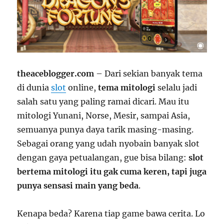
theaceblogger.com
– Dari sekian banyak tema
di dunia
slot
online,
tema mitologi
selalu jadi
salah satu yang paling ramai dicari. Mau itu
mitologi Yunani, Norse, Mesir, sampai Asia,
semuanya punya daya tarik masing-masing.
Sebagai orang yang udah nyobain banyak slot
dengan gaya petualangan, gue bisa bilang:
slot
bertema mitologi itu gak cuma keren, tapi juga
punya sensasi main yang beda
.
Kenapa beda? Karena tiap game bawa cerita. Lo