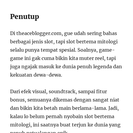
Penutup
Di theaceblogger.com, gue udah sering bahas
berbagai jenis slot, tapi slot bertema mitologi
selalu punya tempat spesial. Soalnya, game-
game ini gak cuma bikin kita muter reel, tapi
juga ngajak masuk ke dunia penuh legenda dan
kekuatan dewa-dewa.
Dari efek visual, soundtrack, sampai fitur
bonus, semuanya dikemas dengan sangat niat
dan bikin kita betah main berlama-lama. Jadi,
kalau lo belum pernah nyobain slot bertema
mitologi, ini saatnya buat terjun ke dunia yang
penuh petualangan epik.