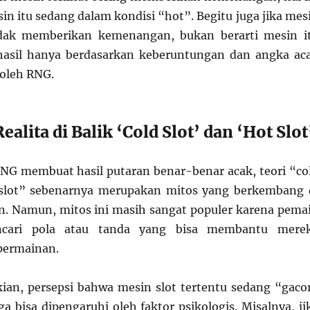
sin itu sedang dalam kondisi “hot”. Begitu juga jika mes
dak memberikan kemenangan, bukan berarti mesin i
hasil hanya berdasarkan keberuntungan dan angka ac
 oleh RNG.
ealita di Balik ‘Cold Slot’ dan ‘Hot Slot
NG membuat hasil putaran benar-benar acak, teori “co
 slot” sebenarnya merupakan mitos yang berkembang 
. Namun, mitos ini masih sangat populer karena pema
cari pola atau tanda yang bisa membantu mere
ermainan.
an, persepsi bahwa mesin slot tertentu sedang “gaco
a bisa dipengaruhi oleh faktor psikologis. Misalnya, ji