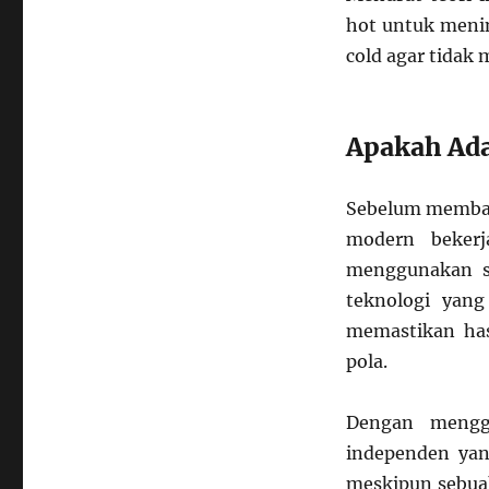
hot untuk meni
cold agar tidak
Apakah Ada
Sebelum membah
modern bekerj
menggunakan s
teknologi yan
memastikan hasi
pola.
Dengan menggu
independen yan
meskipun sebuah