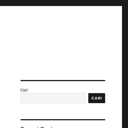
Cari
CARI