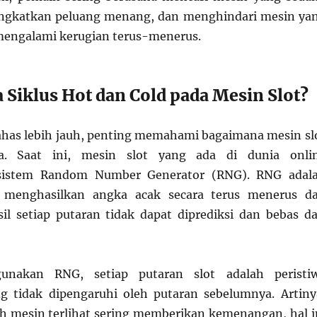
ngkatkan peluang menang, dan menghindari mesin ya
 mengalami kerugian terus-menerus.
 Siklus Hot dan Cold pada Mesin Slot?
as lebih jauh, penting memahami bagaimana mesin sl
a. Saat ini, mesin slot yang ada di dunia onli
istem Random Number Generator (RNG). RNG adal
g menghasilkan angka acak secara terus menerus d
l setiap putaran tidak dapat diprediksi dan bebas da
nakan RNG, setiap putaran slot adalah peristi
g tidak dipengaruhi oleh putaran sebelumnya. Artiny
 mesin terlihat sering memberikan kemenangan, hal i