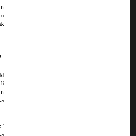
in
tu
ak
’
ld
di
in
ka
r”
ka