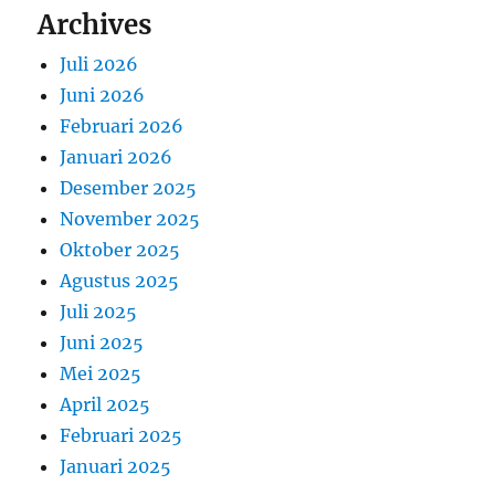
Archives
Juli 2026
Juni 2026
Februari 2026
Januari 2026
Desember 2025
November 2025
Oktober 2025
Agustus 2025
Juli 2025
Juni 2025
Mei 2025
April 2025
Februari 2025
Januari 2025