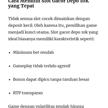
Cara Memilih Slot Gacor Depo 10K
yang Tepat
Tidak semua slot cocok dimainkan dengan
deposit kecil. Oleh karena itu, pemilihan game
menjadi kunci utama. Slot gacor depo 10k yang
ideal biasanya memiliki karakteristik seperti:
Minimum bet rendah
Gameplay tidak terlalu agresif
Bonus dapat dipicu tanpa taruhan besar
RTP transparan
Game dengan volatilitas rendah hingga